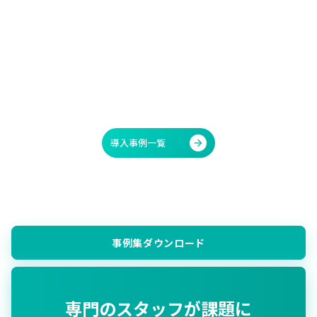
単なるツール導入ではなく「組織の再構築」のための導入！
2025/12/10
もっと見る
arrow_forward
導入事例一覧
arrow_forward
事例集ダウンロード
専門のスタッフが課題に