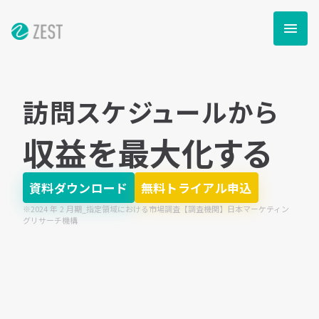
menu
訪問スケジュールから
収益を最大化する
資料ダウンロード
無料トライアル申込
※2024 年 2 月期_指定領域における市場調査【調査機関】日本マーケティン
グリサーチ機構