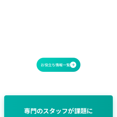
ZESTでスケジュール作成・管理を行っていると、全職員さんの
稼働状況や予定を俯瞰でき、いつ空き時間があるかを即座に特
定できます。ケアマネジャーさんや主治医、地域相談室などか
らの問合せがあった場合、即座に、臨機応変に依頼内容に応
え、きめ細かな対応をすることができます。
以上、今回は訪問看護ステーションを成功に導く3つのポイント
という観点で記事を書かせていただきました。
お役立ち情報一覧
arrow_forward
専門のスタッフが課題に