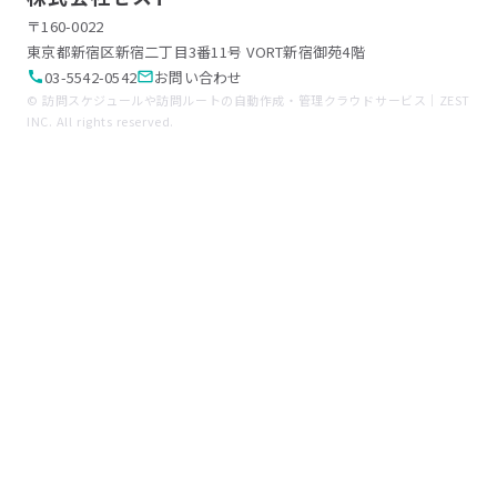
〒160-0022
東京都新宿区新宿二丁目3番11号 VORT新宿御苑4階
03-5542-0542
お問い合わせ
call
mail_outline
© 訪問スケジュールや訪問ルートの自動作成・管理クラウドサービス｜ZEST
INC. All rights reserved.