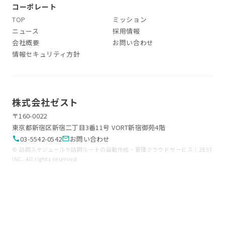
コーポレート
TOP
ミッション
ニュース
採用情報
会社概要
お問い合わせ
情報セキュリティ方針
株式会社ゼスト
〒160-0022
東京都新宿区新宿二丁目3番11号 VORT新宿御苑4階
03-5542-0542
お問い合わせ
call
mail_outline
© 訪問スケジュールや訪問ルートの自動作成・管理クラウドサービス｜ZEST
INC. All rights reserved.