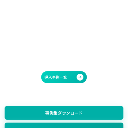
ありがとうございました！
地域に安定してケアを届けられるように事業の安定化と更なる拡大
を目指されているUchi care様。数字への徹底した意識と同じくら
い、「訪問看護業界を変革したい」という熱い想いを持たれている
印象でした。
ゼストも同じ思いを抱いて、今後も事業成長に欠かせない伴走者で
あり続けられるよう、日々精進していこうと思います。
導入事例一覧
arrow_forward
事例集ダウンロード