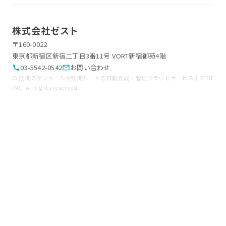
株式会社ゼスト
〒160-0022
東京都新宿区新宿二丁目3番11号 VORT新宿御苑4階
03-5542-0542
お問い合わせ
call
mail_outline
© 訪問スケジュールや訪問ルートの自動作成・管理クラウドサービス｜ZEST
INC. All rights reserved.