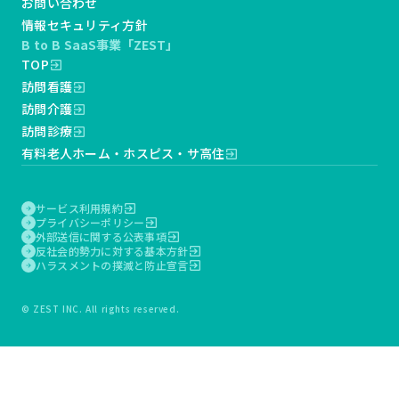
お問い合わせ
情報セキュリティ方針
B to B SaaS事業「ZEST」
TOP
exit_to_app
訪問看護
exit_to_app
訪問介護
exit_to_app
訪問診療
exit_to_app
有料老人ホーム・ホスピス・サ高住
exit_to_app
サービス利用規約
exit_to_app
arrow_forward
プライバシーポリシー
exit_to_app
arrow_forward
外部送信に関する公表事項
exit_to_app
arrow_forward
反社会的勢力に対する基本方針
exit_to_app
arrow_forward
ハラスメントの撲滅と防止宣言
exit_to_app
arrow_forward
© ZEST INC. All rights reserved.