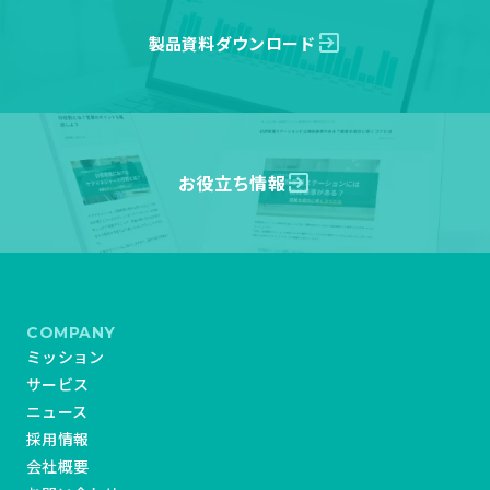
exit_to_app
製品資料ダウンロード
お役立ち情報
exit_to_app
COMPANY
ミッション
サービス
ニュース
採用情報
会社概要