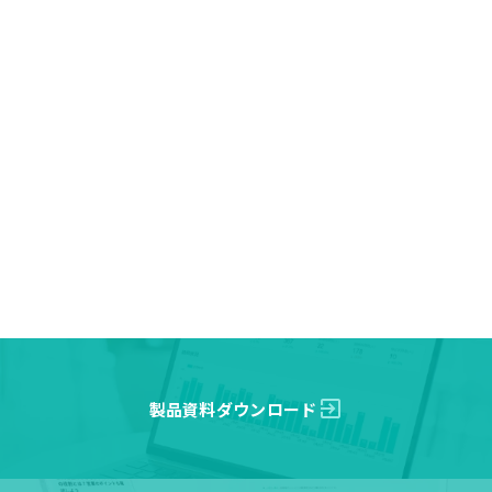
exit_to_app
製品資料ダウンロード