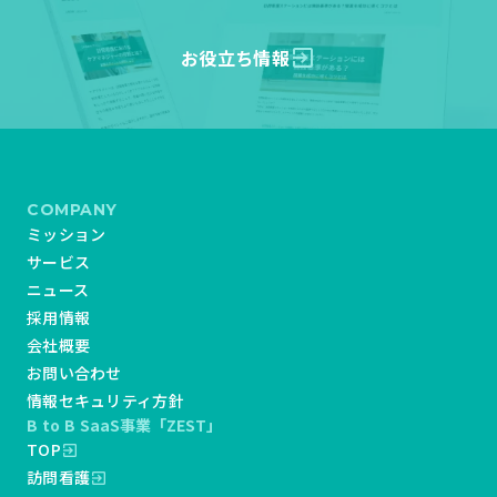
お役立ち情報
exit_to_app
COMPANY
ミッション
サービス
ニュース
採用情報
会社概要
お問い合わせ
情報セキュリティ方針
B to B SaaS事業「ZEST」
TOP
exit_to_app
訪問看護
exit_to_app