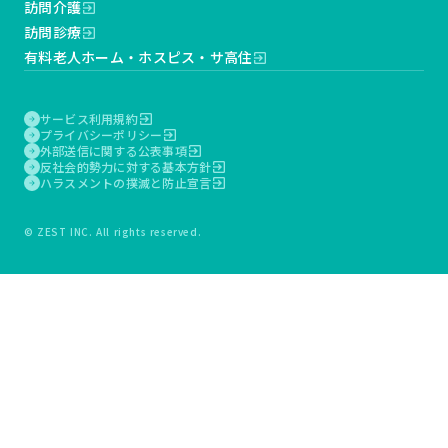
訪問介護
exit_to_app
訪問診療
exit_to_app
有料老人ホーム・ホスピス・サ高住
exit_to_app
サービス利用規約
exit_to_app
arrow_forward
プライバシーポリシー
exit_to_app
arrow_forward
外部送信に関する公表事項
exit_to_app
arrow_forward
反社会的勢力に対する基本方針
exit_to_app
arrow_forward
ハラスメントの撲滅と防止宣言
exit_to_app
arrow_forward
© ZEST INC. All rights reserved.