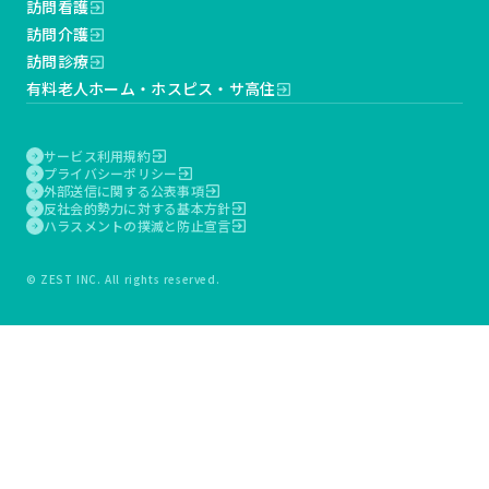
訪問看護
exit_to_app
訪問介護
exit_to_app
訪問診療
exit_to_app
有料老人ホーム・ホスピス・サ高住
exit_to_app
サービス利用規約
exit_to_app
arrow_forward
プライバシーポリシー
exit_to_app
arrow_forward
外部送信に関する公表事項
exit_to_app
arrow_forward
反社会的勢力に対する基本方針
exit_to_app
arrow_forward
ハラスメントの撲滅と防止宣言
exit_to_app
arrow_forward
© ZEST INC. All rights reserved.