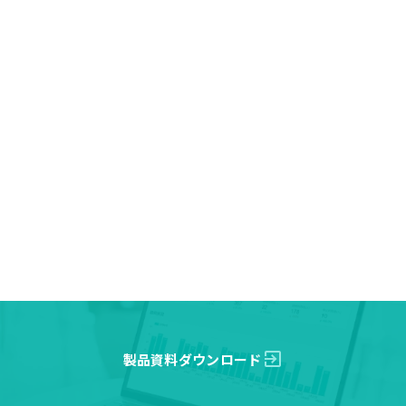
exit_to_app
製品資料ダウンロード