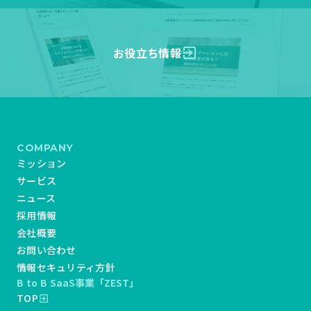
お役立ち情報
exit_to_app
COMPANY
ミッション
サービス
ニュース
採用情報
会社概要
お問い合わせ
情報セキュリティ方針
B to B SaaS事業「ZEST」
TOP
exit_to_app