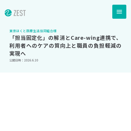
menu
menu
東京ほくと医療生活協同組合様
「担当固定化」の解消とCare-wing連携で、
利用者へのケアの質向上と職員の負担軽減の
実現へ
公開日時：2026.6.10
今回は、東京ほくと医療生活協同組合様にお話を伺いました。
「ケアの質を底上げしたい」という想いからZESTを導入いただ
き、今ではスケジュール作成の属人化解消や、Care-wing様との連
携による事務負担の軽減など、現場の課題を解決されています。
管理部目線で福祉事業部 部長 西村様、現場目線でヘルパーステー
ションのぞみ 所長・サービス提供責任者 柴田様と訪問介護員 熊倉
様に導入までの経緯や、導入後の変化をお話いただきました。