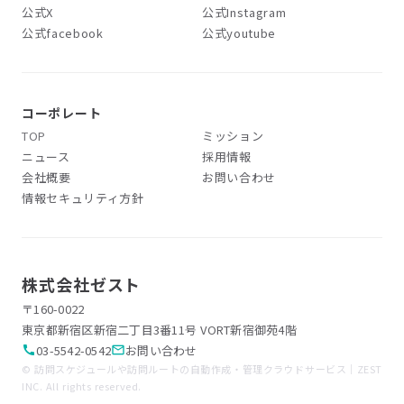
公式X
公式Instagram
公式facebook
公式youtube
コーポレート
TOP
ミッション
ニュース
採用情報
会社概要
お問い合わせ
情報セキュリティ方針
株式会社ゼスト
〒160-0022
東京都新宿区新宿二丁目3番11号 VORT新宿御苑4階
03-5542-0542
お問い合わせ
call
mail_outline
© 訪問スケジュールや訪問ルートの自動作成・管理クラウドサービス｜ZEST
INC. All rights reserved.