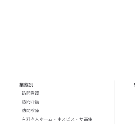
参加費用
無料
申込締切
2026/7/23（木）
業態別
訪問看護
訪問介護
訪問診療
有料老人ホーム・ホスピス・サ高住