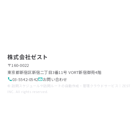
株式会社ゼスト
〒160-0022
東京都新宿区新宿二丁目3番11号 VORT新宿御苑4階
03-5542-0542
お問い合わせ
call
mail_outline
© 訪問スケジュールや訪問ルートの自動作成・管理クラウドサービス｜ZEST
INC. All rights reserved.